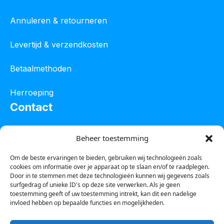
Annuleren & retourneren
Levertijd & verzendkosten
Betaalmethoden
Herroeping
Contact
Oostelijke industrieweg 4C
Beheer toestemming
8801 JW Franeker
Om de beste ervaringen te bieden, gebruiken wij technologieën zoals
cookies om informatie over je apparaat op te slaan en/of te raadplegen.
Tel :
0850601800
Door in te stemmen met deze technologieën kunnen wij gegevens zoals
surfgedrag of unieke ID's op deze site verwerken. Als je geen
Whatsapp : 0623388306
toestemming geeft of uw toestemming intrekt, kan dit een nadelige
invloed hebben op bepaalde functies en mogelijkheden.
Email:
info@123steigerkopen.nl