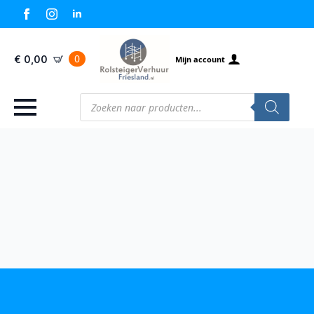
0
€
0,00
Mijn account
Producten
zoeken