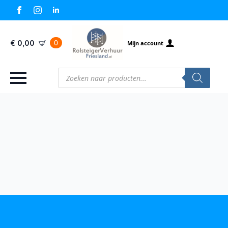
0
€
0,00
Mijn account
Producten
zoeken