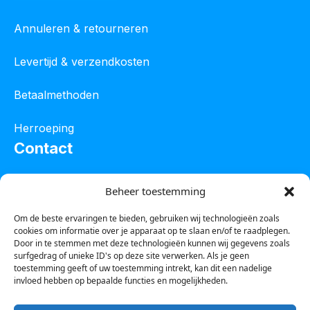
Annuleren & retourneren
Levertijd & verzendkosten
Betaalmethoden
Herroeping
Contact
Oostelijke industrieweg 4C
Beheer toestemming
8801 JW Franeker
Om de beste ervaringen te bieden, gebruiken wij technologieën zoals
cookies om informatie over je apparaat op te slaan en/of te raadplegen.
Tel :
0850601800
Door in te stemmen met deze technologieën kunnen wij gegevens zoals
surfgedrag of unieke ID's op deze site verwerken. Als je geen
Whatsapp : 0623388306
toestemming geeft of uw toestemming intrekt, kan dit een nadelige
invloed hebben op bepaalde functies en mogelijkheden.
Email:
info@123steigerkopen.nl