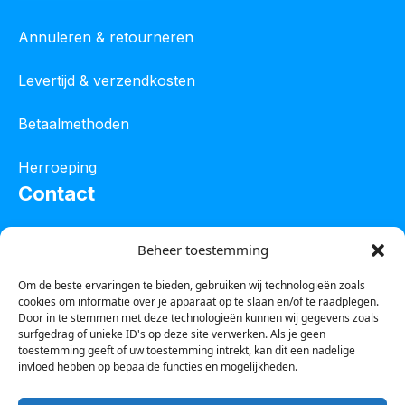
Annuleren & retourneren
Levertijd & verzendkosten
Betaalmethoden
Herroeping
Contact
Oostelijke industrieweg 4C
Beheer toestemming
8801 JW Franeker
Om de beste ervaringen te bieden, gebruiken wij technologieën zoals
cookies om informatie over je apparaat op te slaan en/of te raadplegen.
Tel :
0850601800
Door in te stemmen met deze technologieën kunnen wij gegevens zoals
surfgedrag of unieke ID's op deze site verwerken. Als je geen
Whatsapp : 0623388306
toestemming geeft of uw toestemming intrekt, kan dit een nadelige
invloed hebben op bepaalde functies en mogelijkheden.
Email:
info@123steigerkopen.nl