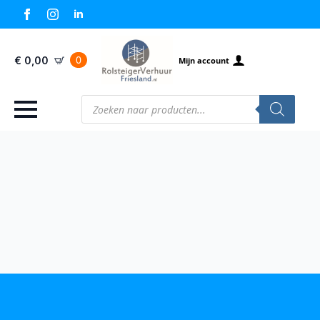
0
€
0,00
Mijn account
Producten
zoeken