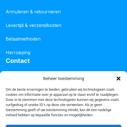
Annuleren & retourneren
Levertijd & verzendkosten
Betaalmethoden
Herroeping
Contact
Oostelijke industrieweg 4C
Beheer toestemming
8801 JW Franeker
Om de beste ervaringen te bieden, gebruiken wij technologieën zoals
cookies om informatie over je apparaat op te slaan en/of te raadplegen.
Tel :
0850601800
Door in te stemmen met deze technologieën kunnen wij gegevens zoals
surfgedrag of unieke ID's op deze site verwerken. Als je geen
Whatsapp : 0623388306
toestemming geeft of uw toestemming intrekt, kan dit een nadelige
invloed hebben op bepaalde functies en mogelijkheden.
Email:
info@123steigerkopen.nl