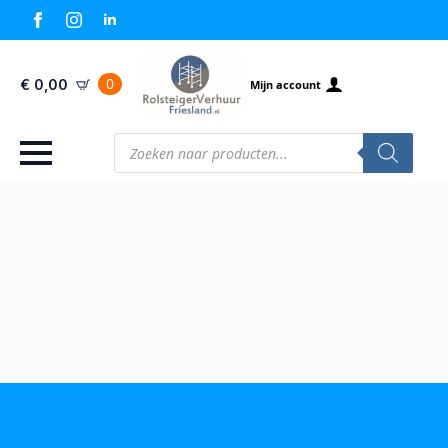
0
€
0,00
Mijn account
Producten
zoeken