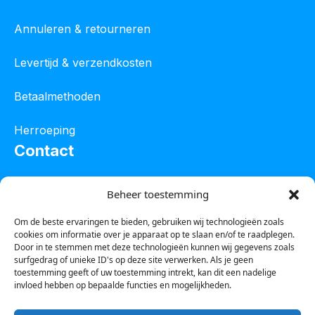
Annuleren & retourneren
Levertijd & verzendkosten
Betaalmethoden
Herroeping
Contact
Oostelijke industrieweg 4C
Beheer toestemming
8801 JW Franeker
Om de beste ervaringen te bieden, gebruiken wij technologieën zoals
cookies om informatie over je apparaat op te slaan en/of te raadplegen.
Tel :
0850601800
Door in te stemmen met deze technologieën kunnen wij gegevens zoals
surfgedrag of unieke ID's op deze site verwerken. Als je geen
Whatsapp : 0623388306
toestemming geeft of uw toestemming intrekt, kan dit een nadelige
invloed hebben op bepaalde functies en mogelijkheden.
Email:
info@123steigerkopen.nl