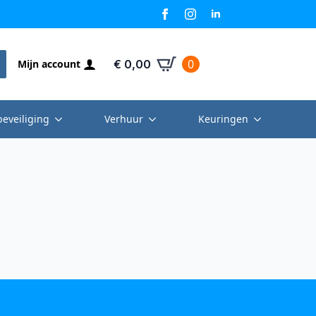
0
Mijn account
€
0,00
beveiliging
Verhuur
Keuringen