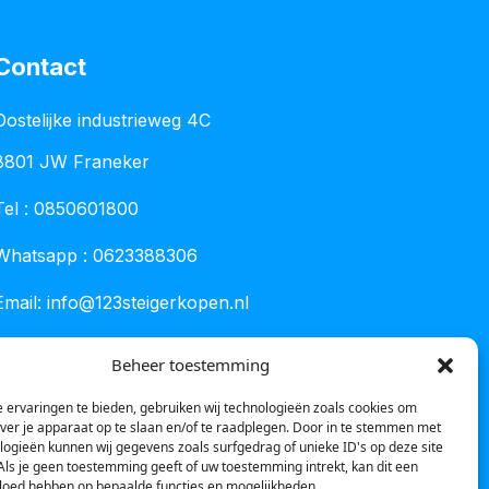
Contact
Oostelijke industrieweg 4C
8801 JW Franeker
Tel :
0850601800
Whatsapp : 0623388306
Email:
info@123steigerkopen.nl
KvK leeuwarden : 61835943
Beheer toestemming
BTW nr : NL001450418B86
 ervaringen te bieden, gebruiken wij technologieën zoals cookies om
over je apparaat op te slaan en/of te raadplegen. Door in te stemmen met
logieën kunnen wij gegevens zoals surfgedrag of unieke ID's op deze site
Als je geen toestemming geeft of uw toestemming intrekt, kan dit een
vloed hebben op bepaalde functies en mogelijkheden.