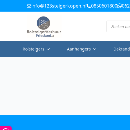
info@123steigerkopen.nl
0850601800
062
Producten
zoeken
Rolsteigers
Aanhangers
Dakrand