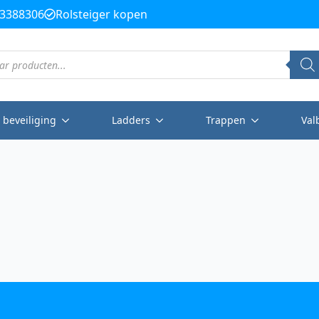
3388306
Rolsteiger kopen
 beveiliging
Ladders
Trappen
Val