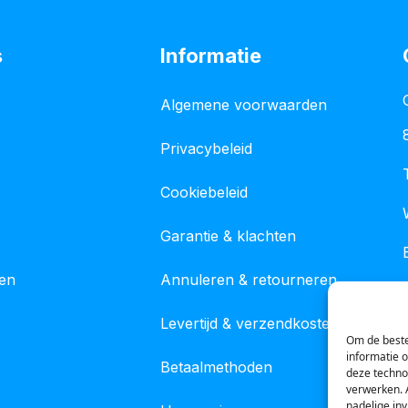
s
Informatie
Algemene voorwaarden
Privacybeleid
Cookiebeleid
Garantie & klachten
gen
Annuleren & retourneren
Levertijd & verzendkosten
Om de beste
informatie 
Betaalmethoden
deze techno
verwerken. 
nadelige in