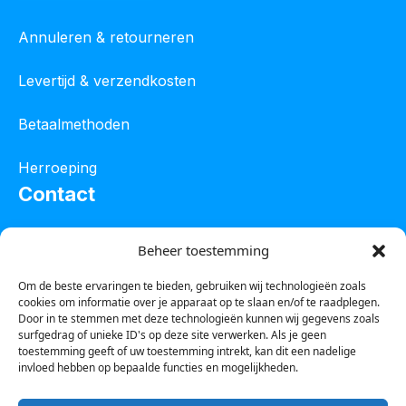
Annuleren & retourneren
Levertijd & verzendkosten
Betaalmethoden
Herroeping
Contact
Oostelijke industrieweg 4C
Beheer toestemming
8801 JW Franeker
Om de beste ervaringen te bieden, gebruiken wij technologieën zoals
cookies om informatie over je apparaat op te slaan en/of te raadplegen.
Tel :
0850601800
Door in te stemmen met deze technologieën kunnen wij gegevens zoals
surfgedrag of unieke ID's op deze site verwerken. Als je geen
Whatsapp : 0623388306
toestemming geeft of uw toestemming intrekt, kan dit een nadelige
invloed hebben op bepaalde functies en mogelijkheden.
Email:
info@123steigerkopen.nl