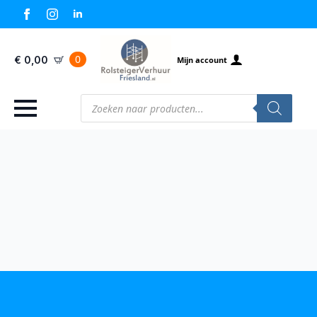
0
€
0,00
Mijn account
Producten
zoeken