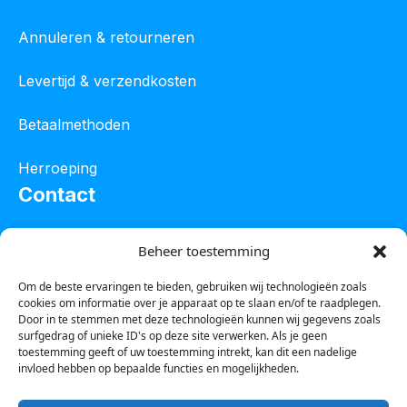
Annuleren & retourneren
Levertijd & verzendkosten
Betaalmethoden
Herroeping
Contact
Oostelijke industrieweg 4C
Beheer toestemming
8801 JW Franeker
Om de beste ervaringen te bieden, gebruiken wij technologieën zoals
cookies om informatie over je apparaat op te slaan en/of te raadplegen.
Tel :
0850601800
Door in te stemmen met deze technologieën kunnen wij gegevens zoals
surfgedrag of unieke ID's op deze site verwerken. Als je geen
Whatsapp : 0623388306
toestemming geeft of uw toestemming intrekt, kan dit een nadelige
invloed hebben op bepaalde functies en mogelijkheden.
Email:
info@123steigerkopen.nl