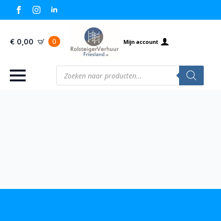
0
€
0,00
Mijn account
Producten
zoeken