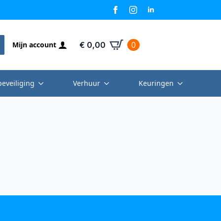
0
Mijn account
€
0,00
beveiliging
Verhuur
Keuringen