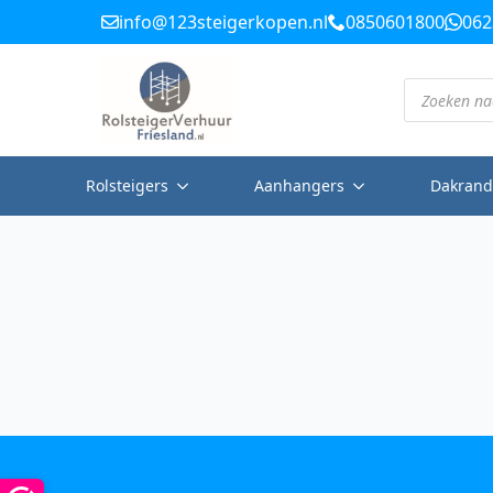
info@123steigerkopen.nl
0850601800
062
Producten
zoeken
Rolsteigers
Aanhangers
Dakrand