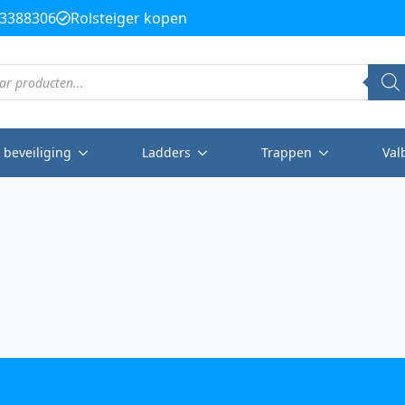
3388306
Rolsteiger kopen
 beveiliging
Ladders
Trappen
Val