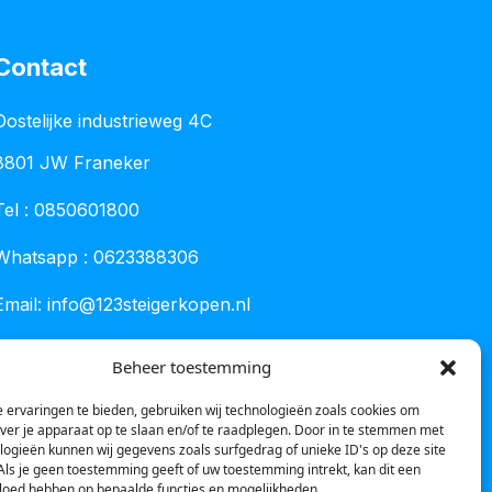
Contact
Oostelijke industrieweg 4C
8801 JW Franeker
Tel :
0850601800
Whatsapp : 0623388306
Email:
info@123steigerkopen.nl
KvK leeuwarden : 61835943
Beheer toestemming
BTW nr : NL001450418B86
 ervaringen te bieden, gebruiken wij technologieën zoals cookies om
over je apparaat op te slaan en/of te raadplegen. Door in te stemmen met
logieën kunnen wij gegevens zoals surfgedrag of unieke ID's op deze site
Als je geen toestemming geeft of uw toestemming intrekt, kan dit een
vloed hebben op bepaalde functies en mogelijkheden.