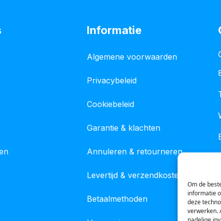
s
Informatie
Algemene voorwaarden
Privacybeleid
Cookiebeleid
Garantie & klachten
gen
Annuleren & retourneren
Levertijd & verzendkosten
Om de beste
informatie 
Betaalmethoden
deze techno
verwerken. 
nadelige in