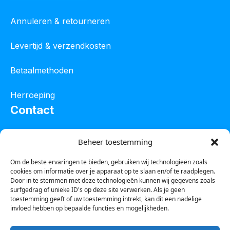
Annuleren & retourneren
Levertijd & verzendkosten
Betaalmethoden
Herroeping
Contact
Oostelijke industrieweg 4C
Beheer toestemming
8801 JW Franeker
Om de beste ervaringen te bieden, gebruiken wij technologieën zoals
cookies om informatie over je apparaat op te slaan en/of te raadplegen.
Tel :
0850601800
Door in te stemmen met deze technologieën kunnen wij gegevens zoals
surfgedrag of unieke ID's op deze site verwerken. Als je geen
Whatsapp : 0623388306
toestemming geeft of uw toestemming intrekt, kan dit een nadelige
invloed hebben op bepaalde functies en mogelijkheden.
Email:
info@123steigerkopen.nl