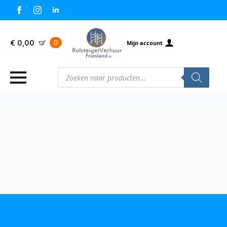
0
€
0,00
Mijn account
Producten
zoeken