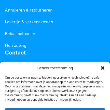
Annuleren & retourneren
Levertijd & verzendkosten
Betaalmethoden
Herroeping
Contact
Oostelijke industrieweg 4C
Beheer toestemming
8801 JW Franeker
Om de beste ervaringen te bieden, gebruiken wij technologieën zoals
cookies om informatie over je apparaat op te slaan en/of te raadplegen.
Tel :
0850601800
Door in te stemmen met deze technologieën kunnen wij gegevens zoals
surfgedrag of unieke ID's op deze site verwerken. Als je geen
Whatsapp : 0623388306
toestemming geeft of uw toestemming intrekt, kan dit een nadelige
invloed hebben op bepaalde functies en mogelijkheden.
Email:
info@123steigerkopen.nl