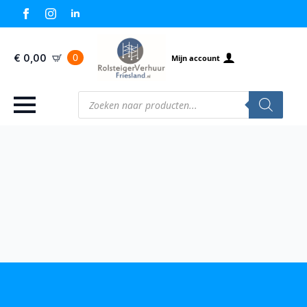
0
€
0,00
Mijn account
Producten
zoeken