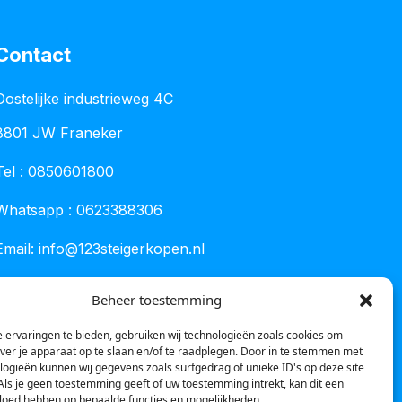
Contact
Oostelijke industrieweg 4C
8801 JW Franeker
Tel :
0850601800
Whatsapp : 0623388306
Email:
info@123steigerkopen.nl
KvK leeuwarden : 61835943
Beheer toestemming
BTW nr : NL001450418B86
 ervaringen te bieden, gebruiken wij technologieën zoals cookies om
over je apparaat op te slaan en/of te raadplegen. Door in te stemmen met
logieën kunnen wij gegevens zoals surfgedrag of unieke ID's op deze site
Als je geen toestemming geeft of uw toestemming intrekt, kan dit een
vloed hebben op bepaalde functies en mogelijkheden.