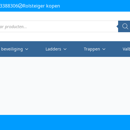
3388306
Rolsteiger kopen
 beveiliging
Ladders
Trappen
Val