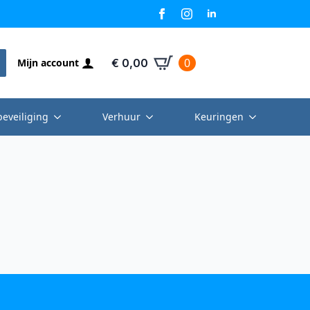
0
Mijn account
€
0,00
beveiliging
Verhuur
Keuringen