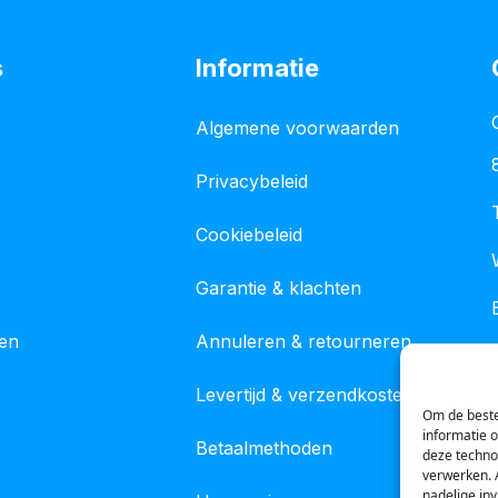
s
Informatie
Algemene voorwaarden
Privacybeleid
Cookiebeleid
Garantie & klachten
gen
Annuleren & retourneren
Levertijd & verzendkosten
Om de beste
informatie 
Betaalmethoden
deze techno
verwerken. 
nadelige in