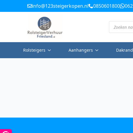
info@123steigerkopen.nl
0850601800
062
Producten
zoeken
Rolsteigers
Aanhangers
Dakrand