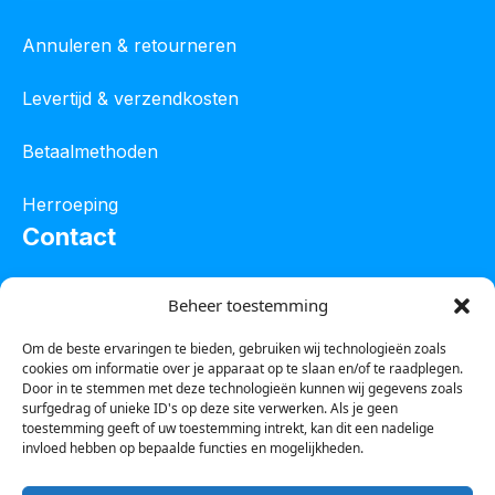
Annuleren & retourneren
Levertijd & verzendkosten
Betaalmethoden
Herroeping
Contact
Oostelijke industrieweg 4C
Beheer toestemming
8801 JW Franeker
Om de beste ervaringen te bieden, gebruiken wij technologieën zoals
cookies om informatie over je apparaat op te slaan en/of te raadplegen.
Tel :
0850601800
Door in te stemmen met deze technologieën kunnen wij gegevens zoals
surfgedrag of unieke ID's op deze site verwerken. Als je geen
Whatsapp : 0623388306
toestemming geeft of uw toestemming intrekt, kan dit een nadelige
invloed hebben op bepaalde functies en mogelijkheden.
Email:
info@123steigerkopen.nl