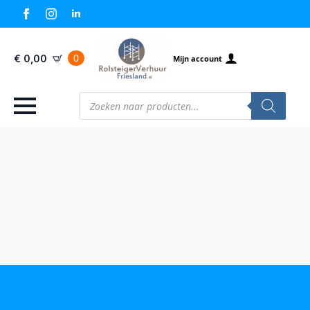
0
€
0,00
Mijn account
Producten
zoeken