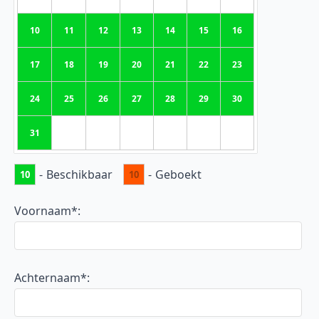
10
11
12
13
14
15
16
17
18
19
20
21
22
23
24
25
26
27
28
29
30
31
-
Beschikbaar
-
Geboekt
10
10
Voornaam*:
Achternaam*: