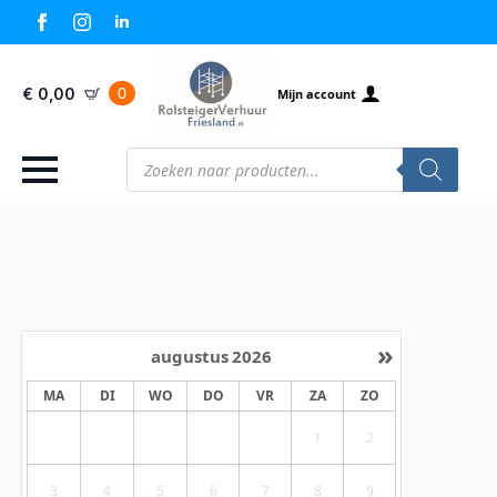
0
€
0,00
Mijn account
Producten
zoeken
»
augustus
2026
MA
DI
WO
DO
VR
ZA
ZO
1
2
3
4
5
6
7
8
9