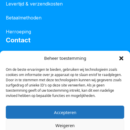
Levertijd & verzendkosten
Betaalmethoden
Herroeping
Contact
Oostelijke industrieweg 4C
Beheer toestemming
8801 JW Franeker
Om de beste ervaringen te bieden, gebruiken wij technologieën zoals
cookies om informatie over je apparaat op te slaan en/of te raadplegen.
Tel :
0850601800
Door in te stemmen met deze technologieën kunnen wij gegevens zoals
surfgedrag of unieke ID's op deze site verwerken. Als je geen
Whatsapp : 0623388306
toestemming geeft of uw toestemming intrekt, kan dit een nadelige
invloed hebben op bepaalde functies en mogelijkheden.
Email:
info@123steigerkopen.nl
Accepteren
KvK leeuwarden : 61835943
Weigeren
BTW nr : NL001450418B86