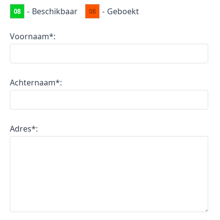
-
Beschikbaar
-
Geboekt
08
08
Voornaam*:
Achternaam*:
Adres*: