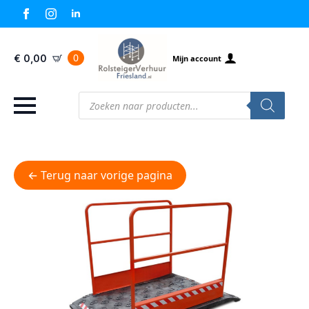
0
€
0,00
Mijn account
Producten
zoeken
← Terug naar vorige pagina