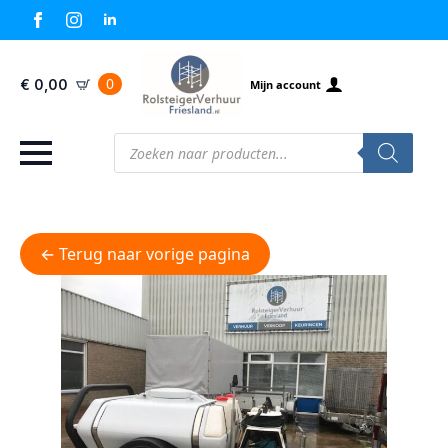
0
€
0,00
Mijn account
Producten
zoeken
← Terug naar vorige pagina