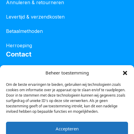
Annuleren & retourneren
Levertijd & verzendkosten
Betaalmethoden
Herroeping
Contact
Oostelijke industrieweg 4C
Beheer toestemming
8801 JW Franeker
Om de beste ervaringen te bieden, gebruiken wij technologieën zoals
cookies om informatie over je apparaat op te slaan en/of te raadplegen.
Tel :
0850601800
Door in te stemmen met deze technologieën kunnen wij gegevens zoals
surfgedrag of unieke ID's op deze site verwerken. Als je geen
Whatsapp : 0623388306
toestemming geeft of uw toestemming intrekt, kan dit een nadelige
invloed hebben op bepaalde functies en mogelijkheden.
Email:
info@123steigerkopen.nl
Accepteren
KvK leeuwarden : 61835943