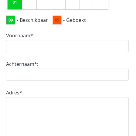
31
-
Beschikbaar
-
Geboekt
09
09
Voornaam*:
Achternaam*:
Adres*: