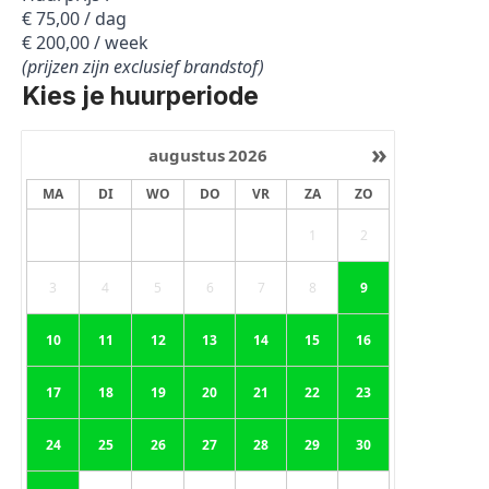
€ 75,00 / dag
€ 200,00 / week
(prijzen zijn exclusief brandstof)
Kies je huurperiode
»
augustus
2026
MA
DI
WO
DO
VR
ZA
ZO
1
2
3
4
5
6
7
8
9
10
11
12
13
14
15
16
17
18
19
20
21
22
23
24
25
26
27
28
29
30