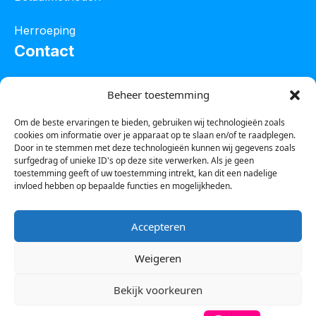
Herroeping
Contact
Oostelijke industrieweg 4C
Beheer toestemming
8801 JW Franeker
Om de beste ervaringen te bieden, gebruiken wij technologieën zoals
cookies om informatie over je apparaat op te slaan en/of te raadplegen.
Tel :
0850601800
Door in te stemmen met deze technologieën kunnen wij gegevens zoals
surfgedrag of unieke ID's op deze site verwerken. Als je geen
Whatsapp : 0623388306
toestemming geeft of uw toestemming intrekt, kan dit een nadelige
invloed hebben op bepaalde functies en mogelijkheden.
Email:
info@123steigerkopen.nl
Accepteren
KvK leeuwarden : 61835943
Weigeren
BTW nr : NL001450418B86
Bekijk voorkeuren