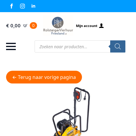
0
€
0,00
Mijn account
Producten
zoeken
← Terug naar vorige pagina