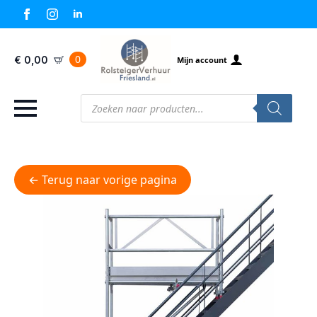
0
€
0,00
Mijn account
Producten
zoeken
← Terug naar vorige pagina