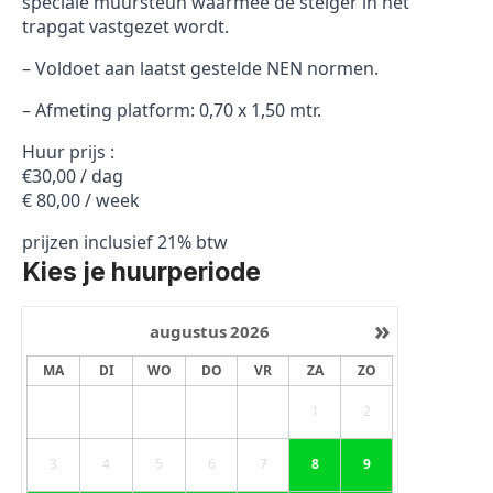
speciale muursteun waarmee de steiger in het
trapgat vastgezet wordt.
– Voldoet aan laatst gestelde NEN normen.
– Afmeting platform: 0,70 x 1,50 mtr.
Huur prijs :
€30,00 / dag
€ 80,00 / week
prijzen inclusief 21% btw
Kies je huurperiode
»
augustus
2026
MA
DI
WO
DO
VR
ZA
ZO
1
2
3
4
5
6
7
8
9