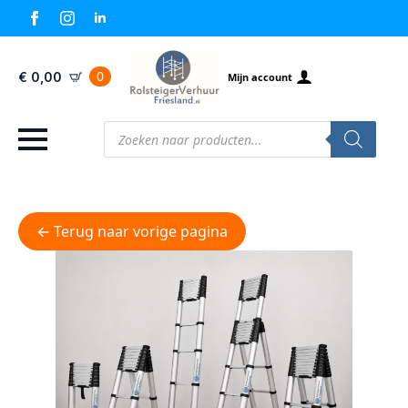
0
€
0,00
Mijn account
Producten
zoeken
← Terug naar vorige pagina