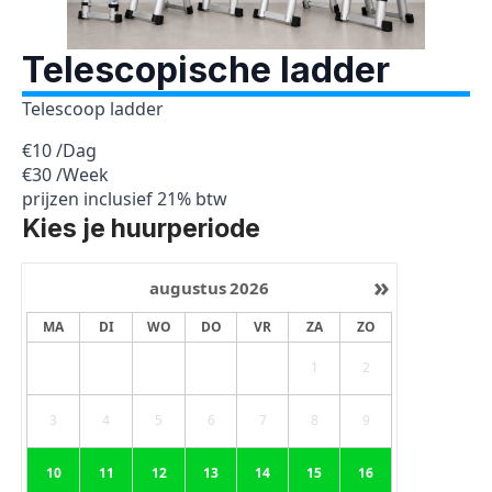
Telescopische ladder
Telescoop ladder
€10 /Dag
€30 /Week
prijzen inclusief 21% btw
Kies je huurperiode
»
augustus
2026
MA
DI
WO
DO
VR
ZA
ZO
1
2
3
4
5
6
7
8
9
10
11
12
13
14
15
16