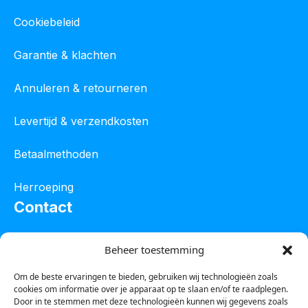
Cookiebeleid
Garantie & klachten
Annuleren & retourneren
Levertijd & verzendkosten
Betaalmethoden
Herroeping
Contact
Oostelijke industrieweg 4C
Beheer toestemming
8801 JW Franeker
Om de beste ervaringen te bieden, gebruiken wij technologieën zoals
cookies om informatie over je apparaat op te slaan en/of te raadplegen.
Tel :
0850601800
Door in te stemmen met deze technologieën kunnen wij gegevens zoals