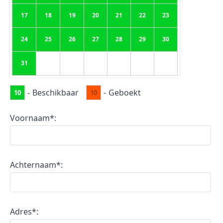
17
18
19
20
21
22
23
24
25
26
27
28
29
30
31
-
Beschikbaar
-
Geboekt
10
10
Voornaam*:
Achternaam*:
Adres*: