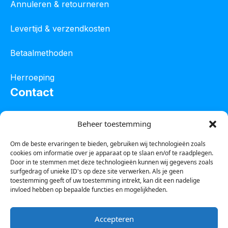
Annuleren & retourneren
Levertijd & verzendkosten
Betaalmethoden
Herroeping
Contact
Oostelijke industrieweg 4C
Beheer toestemming
8801 JW Franeker
Om de beste ervaringen te bieden, gebruiken wij technologieën zoals
cookies om informatie over je apparaat op te slaan en/of te raadplegen.
Tel :
0850601800
Door in te stemmen met deze technologieën kunnen wij gegevens zoals
surfgedrag of unieke ID's op deze site verwerken. Als je geen
Whatsapp : 0623388306
toestemming geeft of uw toestemming intrekt, kan dit een nadelige
invloed hebben op bepaalde functies en mogelijkheden.
Email:
info@123steigerkopen.nl
Accepteren
KvK leeuwarden : 61835943