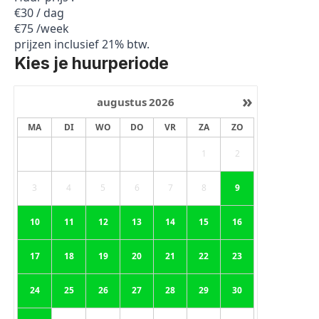
€30 / dag
€75 /week
prijzen inclusief 21% btw.
Kies je huurperiode
»
augustus
2026
MA
DI
WO
DO
VR
ZA
ZO
1
2
3
4
5
6
7
8
9
10
11
12
13
14
15
16
17
18
19
20
21
22
23
24
25
26
27
28
29
30