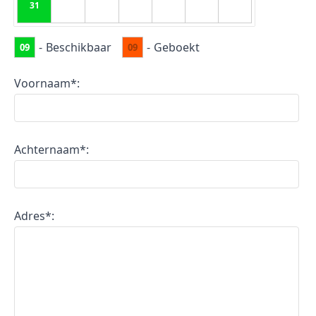
31
-
Beschikbaar
-
Geboekt
09
09
Voornaam*:
Achternaam*:
Adres*: