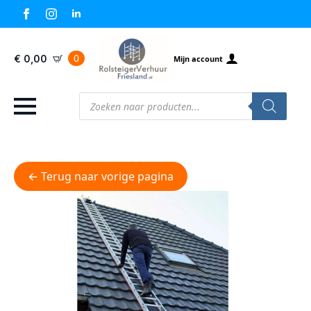
0
€
0,00
Mijn account
Producten
zoeken
← Terug naar vorige pagina