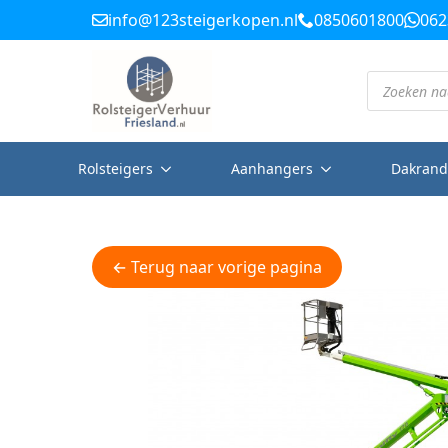
info@123steigerkopen.nl
0850601800
062
Producten
zoeken
Rolsteigers
Aanhangers
Dakrand
← Terug naar vorige pagina