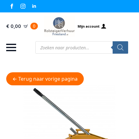
0
€
0,00
Mijn account
Producten
zoeken
← Terug naar vorige pagina