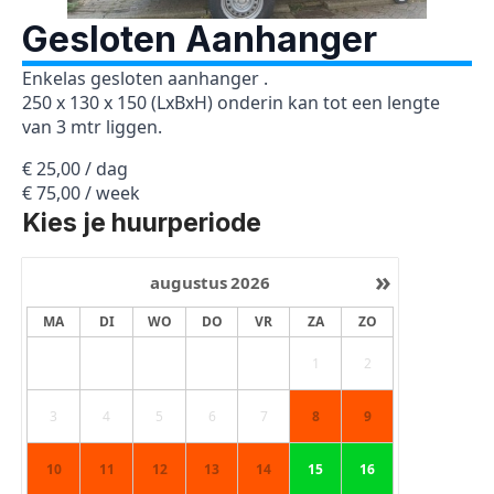
Gesloten Aanhanger
Enkelas gesloten aanhanger .
250 x 130 x 150 (LxBxH) onderin kan tot een lengte
van 3 mtr liggen.
€ 25,00 / dag
€ 75,00 / week
Kies je huurperiode
»
augustus
2026
MA
DI
WO
DO
VR
ZA
ZO
1
2
3
4
5
6
7
8
9
10
11
12
13
14
15
16