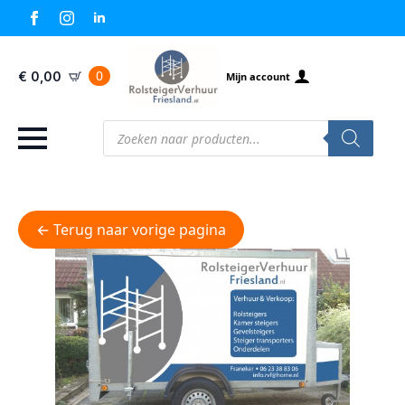
0
€
0,00
Mijn account
Producten
zoeken
← Terug naar vorige pagina