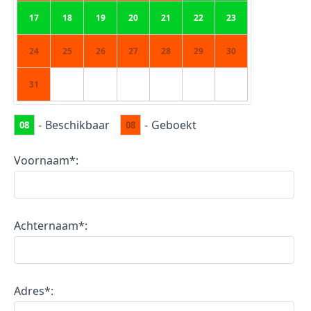
17
18
19
20
21
22
23
24
25
26
27
28
29
30
31
-
Beschikbaar
-
Geboekt
08
08
Voornaam*:
Achternaam*:
Adres*: