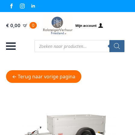
0
€
0,00
Mijn account
Producten
zoeken
← Terug naar vorige pagina