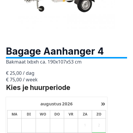
Bagage Aanhanger 4
Bakmaat lxbxh ca. 190x107x53 cm
€ 25,00 / dag
€ 75,00 / week
Kies je huurperiode
»
augustus
2026
MA
DI
WO
DO
VR
ZA
ZO
1
2