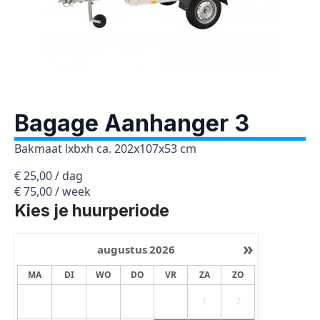
Bagage Aanhanger 3
Bakmaat lxbxh ca. 202x107x53 cm
€ 25,00 / dag
€ 75,00 / week
Kies je huurperiode
»
augustus
2026
MA
DI
WO
DO
VR
ZA
ZO
1
2