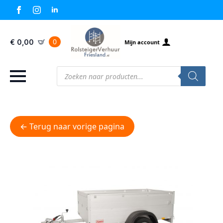
0
€
0,00
Mijn account
Producten
zoeken
← Terug naar vorige pagina