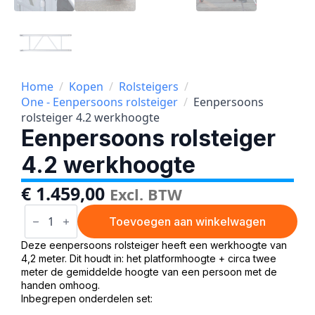
Home
Kopen
Rolsteigers
One - Eenpersoons rolsteiger
Eenpersoons
rolsteiger 4.2 werkhoogte
Eenpersoons rolsteiger
4.2 werkhoogte
€
1.459,00
Excl. BTW
Eenpersoons
rolsteiger
Toevoegen aan winkelwagen
4.2
werkhoogte
Deze eenpersoons rolsteiger heeft een werkhoogte van
aantal
4,2 meter. Dit houdt in: het platformhoogte + circa twee
meter de gemiddelde hoogte van een persoon met de
handen omhoog.
Inbegrepen onderdelen set: