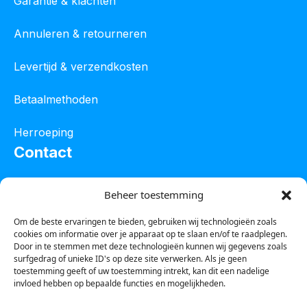
Garantie & klachten
Annuleren & retourneren
Levertijd & verzendkosten
Betaalmethoden
Herroeping
Contact
Oostelijke industrieweg 4C
Beheer toestemming
8801 JW Franeker
Om de beste ervaringen te bieden, gebruiken wij technologieën zoals
cookies om informatie over je apparaat op te slaan en/of te raadplegen.
Tel :
0850601800
Door in te stemmen met deze technologieën kunnen wij gegevens zoals
surfgedrag of unieke ID's op deze site verwerken. Als je geen
Whatsapp : 0623388306
toestemming geeft of uw toestemming intrekt, kan dit een nadelige
invloed hebben op bepaalde functies en mogelijkheden.
Email:
info@123steigerkopen.nl