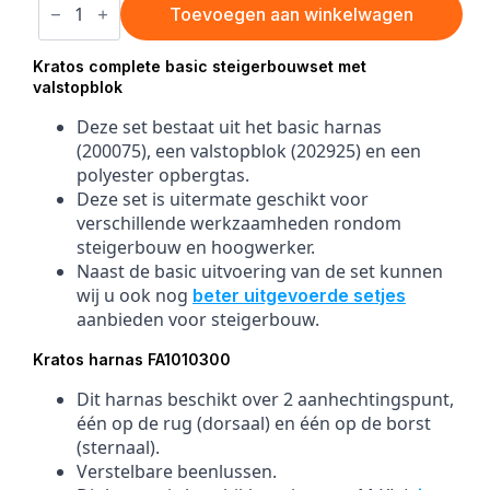
steigerbouwset
Toevoegen aan winkelwagen
met
valstopblok
aantal
Kratos complete basic steigerbouwset met
valstopblok
Deze set bestaat uit het basic harnas
(200075), een valstopblok (202925) en een
polyester opbergtas.
Deze set is uitermate geschikt voor
verschillende werkzaamheden rondom
steigerbouw en hoogwerker.
Naast de basic uitvoering van de set kunnen
wij u ook nog
beter uitgevoerde setjes
aanbieden voor steigerbouw.
Kratos harnas FA1010300
Dit harnas beschikt over 2 aanhechtingspunt,
één op de rug (dorsaal) en één op de borst
(sternaal).
Verstelbare beenlussen.