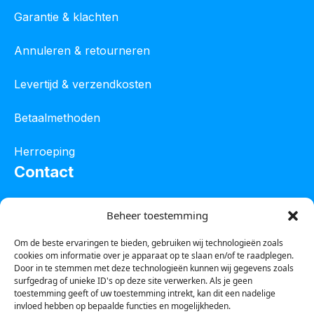
Garantie & klachten
Annuleren & retourneren
Levertijd & verzendkosten
Betaalmethoden
Herroeping
Contact
Oostelijke industrieweg 4C
Beheer toestemming
8801 JW Franeker
Om de beste ervaringen te bieden, gebruiken wij technologieën zoals
cookies om informatie over je apparaat op te slaan en/of te raadplegen.
Tel :
0850601800
Door in te stemmen met deze technologieën kunnen wij gegevens zoals
surfgedrag of unieke ID's op deze site verwerken. Als je geen
Whatsapp : 0623388306
toestemming geeft of uw toestemming intrekt, kan dit een nadelige
invloed hebben op bepaalde functies en mogelijkheden.