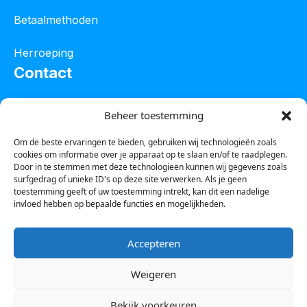
Betaalmethoden
Herroeping
Contact
Oostelijke industrieweg 4C
Beheer toestemming
8801 JW Franeker
Om de beste ervaringen te bieden, gebruiken wij technologieën zoals
cookies om informatie over je apparaat op te slaan en/of te raadplegen.
Tel :
0850601800
Door in te stemmen met deze technologieën kunnen wij gegevens zoals
surfgedrag of unieke ID's op deze site verwerken. Als je geen
Whatsapp : 0623388306
toestemming geeft of uw toestemming intrekt, kan dit een nadelige
invloed hebben op bepaalde functies en mogelijkheden.
Email:
info@123steigerkopen.nl
Accepteren
KvK leeuwarden : 61835943
Weigeren
BTW nr : NL001450418B86
Bekijk voorkeuren