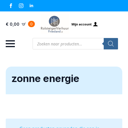
0
€
0,00
Mijn account
Producten
zoeken
zonne energie