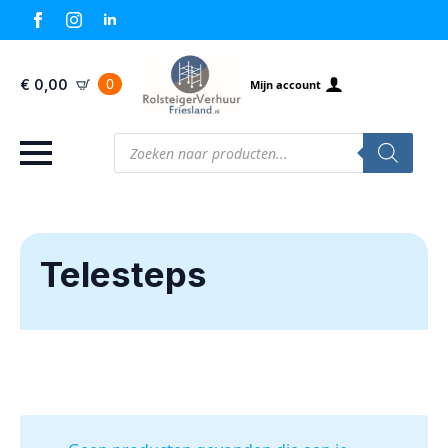
0
€
0,00
Mijn account
Producten
zoeken
Telesteps