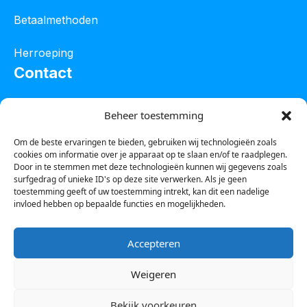
Betaalmethoden
Herroeping
Contact
Oostelijke industrieweg 4C
Beheer toestemming
8801 JW Franeker
Om de beste ervaringen te bieden, gebruiken wij technologieën zoals
cookies om informatie over je apparaat op te slaan en/of te raadplegen.
Tel :
0850601800
Door in te stemmen met deze technologieën kunnen wij gegevens zoals
surfgedrag of unieke ID's op deze site verwerken. Als je geen
Whatsapp : 0623388306
toestemming geeft of uw toestemming intrekt, kan dit een nadelige
invloed hebben op bepaalde functies en mogelijkheden.
Email:
info@123steigerkopen.nl
Accepteren
KvK leeuwarden : 61835943
Weigeren
BTW nr : NL001450418B86
Bekijk voorkeuren