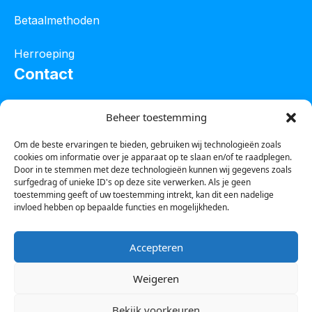
Betaalmethoden
Herroeping
Contact
Oostelijke industrieweg 4C
Beheer toestemming
8801 JW Franeker
Om de beste ervaringen te bieden, gebruiken wij technologieën zoals
cookies om informatie over je apparaat op te slaan en/of te raadplegen.
Tel :
0850601800
Door in te stemmen met deze technologieën kunnen wij gegevens zoals
surfgedrag of unieke ID's op deze site verwerken. Als je geen
Whatsapp : 0623388306
toestemming geeft of uw toestemming intrekt, kan dit een nadelige
invloed hebben op bepaalde functies en mogelijkheden.
Email:
info@123steigerkopen.nl
Accepteren
KvK leeuwarden : 61835943
Weigeren
BTW nr : NL001450418B86
Bekijk voorkeuren