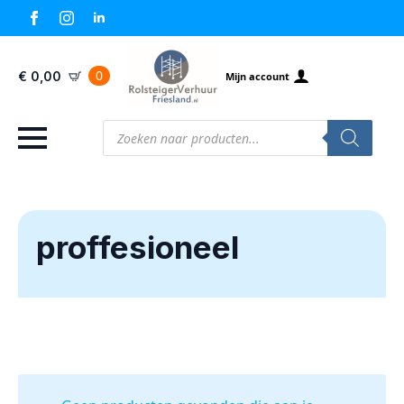
0
€
0,00
Mijn account
Producten
zoeken
proffesioneel