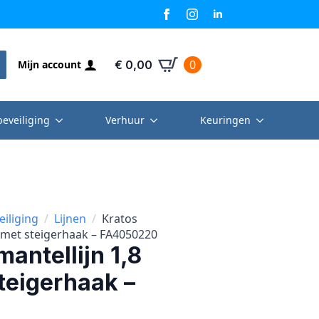
0
Mijn account
€
0,00
beveiliging
Verhuur
Keuringen
eiliging
Lijnen
Kratos
 met steigerhaak – FA4050220
antellijn 1,8
teigerhaak –