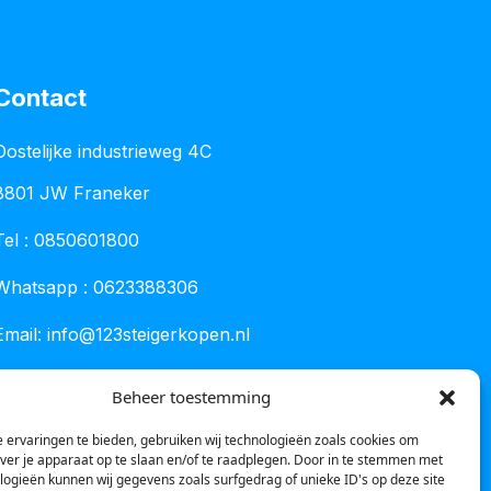
Contact
Oostelijke industrieweg 4C
8801 JW Franeker
Tel :
0850601800
Whatsapp : 0623388306
Email:
info@123steigerkopen.nl
KvK leeuwarden : 61835943
Beheer toestemming
BTW nr : NL001450418B86
 ervaringen te bieden, gebruiken wij technologieën zoals cookies om
over je apparaat op te slaan en/of te raadplegen. Door in te stemmen met
logieën kunnen wij gegevens zoals surfgedrag of unieke ID's op deze site