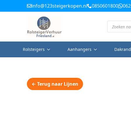
info@123steigerkopen.nl
0850601800
062
Producten
zoeken
Rolsteigers
Aanhangers
Dakrand
← Terug naar Lijnen