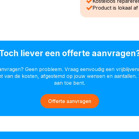
Kosteloos reparere
Product is lokaal af
Toch liever een offerte aanvragen
aanvragen? Geen probleem. Vraag eenvoudig een vrijblijven
cht van de kosten, afgestemd op jouw wensen en aantallen. 
aan toe bent.
Offerte aanvragen