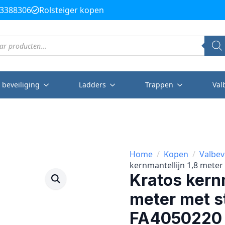
3388306
Rolsteiger kopen
 beveiliging
Ladders
Trappen
Val
Home
Kopen
Valbev
kernmantellijn 1,8 meter
Kratos kernm
meter met s
FA4050220