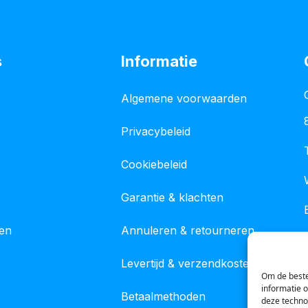
s
Informatie
Algemene voorwaarden
Privacybeleid
Cookiebeleid
Garantie & klachten
gen
Annuleren & retourneren
Levertijd & verzendkosten
Om de beste
informatie 
Betaalmethoden
deze techno