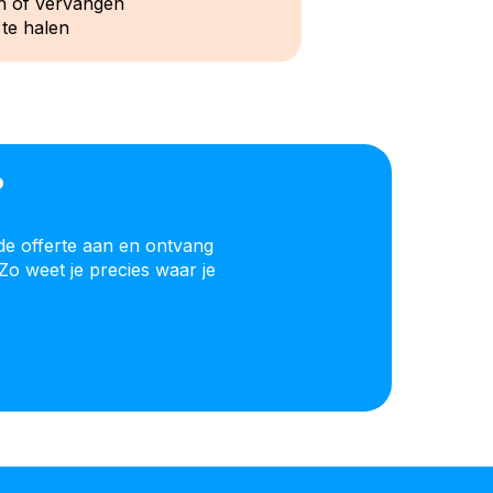
n of vervangen
 te halen
?
de offerte aan en ontvang
Zo weet je precies waar je