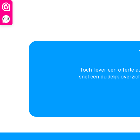
9,3
Toch liever een offerte 
snel een duidelijk overzi