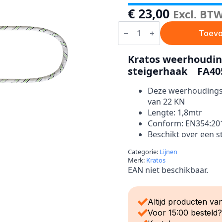
€
23,00
Excl. BT
Kratos
kernmantellijn
Toevo
1,8
meter
met
Kratos weerhoudin
steigerhaak
steigerhaak FA40
–
FA4050220
aantal
Deze weerhoudingsl
van 22 KN
Lengte: 1,8mtr
Conform: EN354:20
Beschikt over een s
Categorie:
Lijnen
Merk:
Kratos
EAN niet beschikbaar.
Altijd producten van
Voor 15:00 besteld