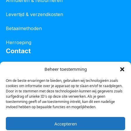
Annuleren & retourneren
Levertijd & verzendkosten
Betaalmethoden
Herroeping
Contact
Oostelijke industrieweg 4C
Beheer toestemming
8801 JW Franeker
Om de beste ervaringen te bieden, gebruiken wij technologieën zoals
cookies om informatie over je apparaat op te slaan en/of te raadplegen.
Tel :
0850601800
Door in te stemmen met deze technologieën kunnen wij gegevens zoals
surfgedrag of unieke ID's op deze site verwerken. Als je geen
Whatsapp : 0623388306
toestemming geeft of uw toestemming intrekt, kan dit een nadelige
invloed hebben op bepaalde functies en mogelijkheden.
Email:
info@123steigerkopen.nl
Accepteren
KvK leeuwarden : 61835943