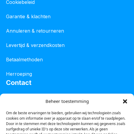
Cookiebeleid
Garantie & klachten
Annuleren & retourneren
Levertijd & verzendkosten
Betaalmethoden
Herroeping
Contact
Oostelijke industrieweg 4C
Beheer toestemming
8801 JW Franeker
Om de beste ervaringen te bieden, gebruiken wij technologieën zoals
cookies om informatie over je apparaat op te slaan en/of te raadplegen.
Tel :
0850601800
Door in te stemmen met deze technologieën kunnen wij gegevens zoals
surfgedrag of unieke ID's op deze site verwerken. Als je geen