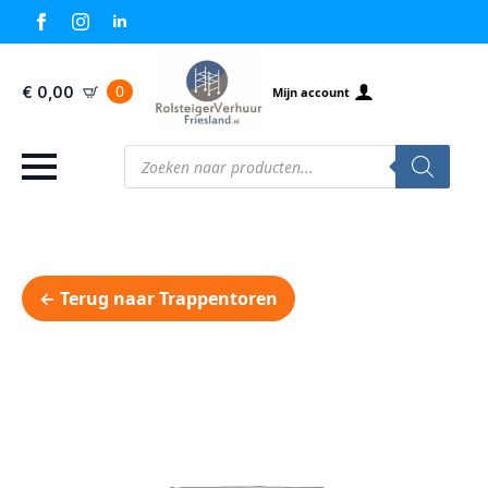
0
€
0,00
Mijn account
Producten
zoeken
← Terug naar Trappentoren