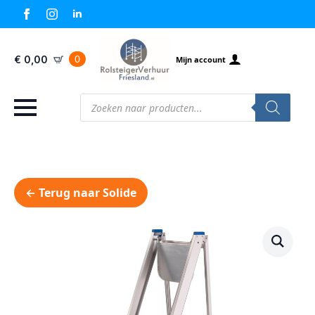
0
€
0,00
Mijn account
Producten
zoeken
← Terug naar Solide