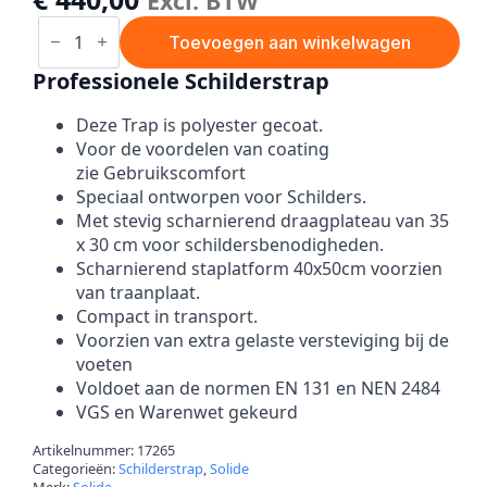
Excl. BTW
Professionele
Schilders
Toevoegen aan winkelwagen
Trap
3
Professionele Schilderstrap
Treden
aantal
Deze Trap is polyester gecoat.
Voor de voordelen van coating
zie Gebruikscomfort
Speciaal ontworpen voor Schilders.
Met stevig scharnierend draagplateau van 35
x 30 cm voor schildersbenodigheden.
Scharnierend staplatform 40x50cm voorzien
van traanplaat.
Compact in transport.
Voorzien van extra gelaste versteviging bij de
voeten
Voldoet aan de normen EN 131 en NEN 2484
VGS en Warenwet gekeurd
Artikelnummer:
17265
Categorieën:
Schilderstrap
,
Solide
Merk:
Solide