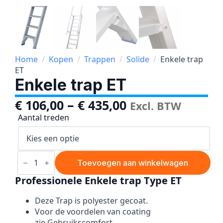
Home
Kopen
Trappen
Solide
Enkele trap
ET
Enkele trap ET
–
€
106,00
€
435,00
Excl. BTW
Aantal treden
Enkele
trap
Toevoegen aan winkelwagen
ET
aantal
Professionele Enkele trap Type ET
Deze Trap is polyester gecoat.
Voor de voordelen van coating
zie Gebruikscomfort