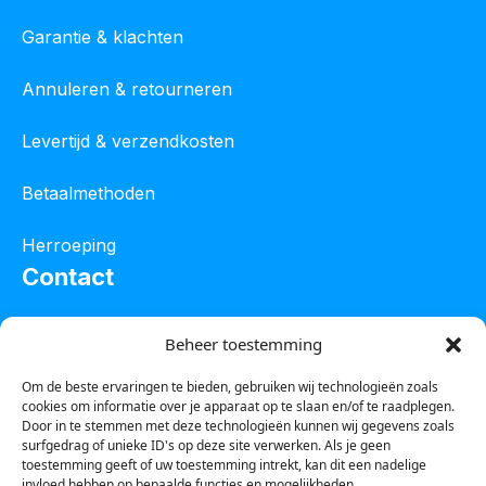
Garantie & klachten
Annuleren & retourneren
Levertijd & verzendkosten
Betaalmethoden
Herroeping
Contact
Oostelijke industrieweg 4C
Beheer toestemming
8801 JW Franeker
Om de beste ervaringen te bieden, gebruiken wij technologieën zoals
cookies om informatie over je apparaat op te slaan en/of te raadplegen.
Tel :
0850601800
Door in te stemmen met deze technologieën kunnen wij gegevens zoals
surfgedrag of unieke ID's op deze site verwerken. Als je geen
Whatsapp : 0623388306
toestemming geeft of uw toestemming intrekt, kan dit een nadelige
invloed hebben op bepaalde functies en mogelijkheden.