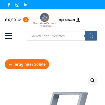
0
€
0,00
Mijn account
Producten
zoeken
← Terug naar Solide