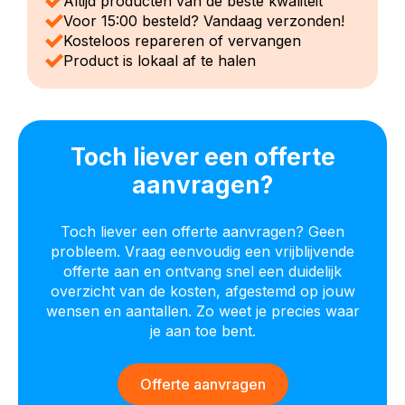
Altijd producten van de beste kwaliteit
Voor 15:00 besteld? Vandaag verzonden!
Kosteloos repareren of vervangen
Product is lokaal af te halen
Toch liever een offerte
aanvragen?
Toch liever een offerte aanvragen? Geen
probleem. Vraag eenvoudig een vrijblijvende
offerte aan en ontvang snel een duidelijk
overzicht van de kosten, afgestemd op jouw
wensen en aantallen. Zo weet je precies waar
je aan toe bent.
Offerte aanvragen