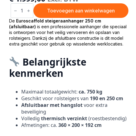
Steigeraanhanger
250
Toevoegen aan winkelwagen
cm
afsluitbaar
De
Euroscaffold steigeraanhanger 250 cm
aantal
(afsluitbaar)
is een professionele aanhanger die speciaal
is ontworpen voor het veilig vervoeren én opslaan van
rolsteigers. Dankzij de afsluitbare constructie is dit model
extra geschikt voor gebruik op wisselende werklocaties.
Belangrijkste
kenmerken
Maximaal totaalgewicht:
ca. 750 kg
Geschikt voor rolsteigers van
190 en 250 cm
Afsluitbaar met hangslot
voor extra
beveiliging
Volledig
thermisch verzinkt
(roestbestendig)
Afmetingen: ca.
360 × 200 × 192 cm