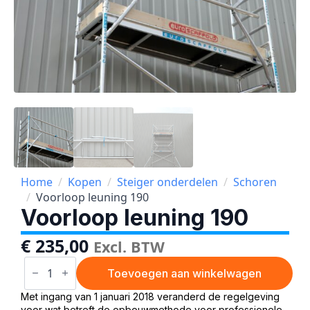
Home
Kopen
Steiger onderdelen
Schoren
Voorloop leuning 190
Voorloop leuning 190
€
235,00
Excl. BTW
Voorloop
leuning
Toevoegen aan winkelwagen
190
aantal
Met ingang van 1 januari 2018 veranderd de regelgeving
voor wat betreft de opbouwmethode voor professionele