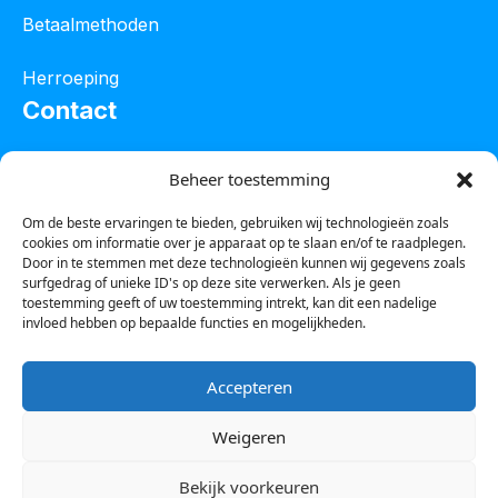
Betaalmethoden
Herroeping
Contact
Oostelijke industrieweg 4C
Beheer toestemming
8801 JW Franeker
Om de beste ervaringen te bieden, gebruiken wij technologieën zoals
cookies om informatie over je apparaat op te slaan en/of te raadplegen.
Tel :
0850601800
Door in te stemmen met deze technologieën kunnen wij gegevens zoals
surfgedrag of unieke ID's op deze site verwerken. Als je geen
Whatsapp : 0623388306
toestemming geeft of uw toestemming intrekt, kan dit een nadelige
invloed hebben op bepaalde functies en mogelijkheden.
Email:
info@123steigerkopen.nl
Accepteren
KvK leeuwarden : 61835943
Weigeren
BTW nr : NL001450418B86
Bekijk voorkeuren