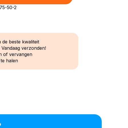
 75-50-2
 de beste kwaliteit
? Vandaag verzonden!
n of vervangen
 te halen
?