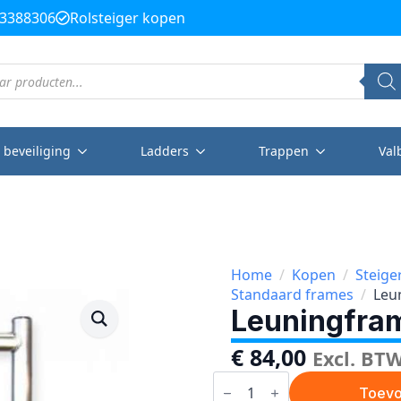
3388306
Rolsteiger kopen
 beveiliging
Ladders
Trappen
Val
Home
Kopen
Steige
Standaard frames
Leu
Leuningfra
€
84,00
Excl. BT
Leuningframe
smal
Toevo