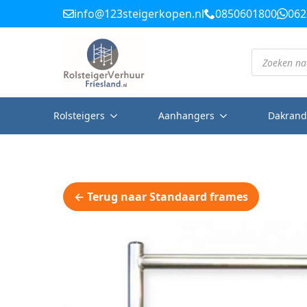
info@123steigerkopen.nl
0850601800
062
Producten
zoeken
Rolsteigers
Aanhangers
Dakrand
← Terug naar Standaard frames