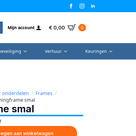
0
Mijn account
€
0,00
beveiliging
Verhuur
Keuringen
r onderdelen
Frames
ningframe smal
me smal
W
egen aan winkelwagen