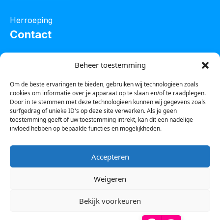
Herroeping
Contact
Oostelijke industrieweg 4C
Beheer toestemming
8801 JW Franeker
Om de beste ervaringen te bieden, gebruiken wij technologieën zoals
cookies om informatie over je apparaat op te slaan en/of te raadplegen.
Tel :
0850601800
Door in te stemmen met deze technologieën kunnen wij gegevens zoals
surfgedrag of unieke ID's op deze site verwerken. Als je geen
Whatsapp : 0623388306
toestemming geeft of uw toestemming intrekt, kan dit een nadelige
invloed hebben op bepaalde functies en mogelijkheden.
Email:
info@123steigerkopen.nl
Accepteren
KvK leeuwarden : 61835943
Weigeren
BTW nr : NL001450418B86
Bekijk voorkeuren