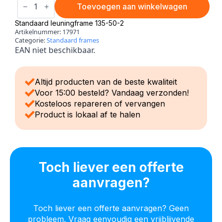
breed
Toevoegen aan winkelwagen
2
sports
Standaard leuningframe 135-50-2
aantal
Artikelnummer:
17971
Categorie:
Standaard frames
EAN niet beschikbaar.
Altijd producten van de beste kwaliteit
Voor 15:00 besteld? Vandaag verzonden!
Kosteloos repareren of vervangen
Product is lokaal af te halen
Toch liever een offerte
aanvragen?
Toch liever een offerte aanvragen? Geen
probleem. Vraag eenvoudig een vrijblijvende