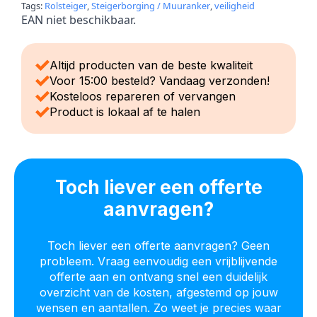
Tags:
Rolsteiger
,
Steigerborging / Muuranker
,
veiligheid
EAN niet beschikbaar.
Altijd producten van de beste kwaliteit
Voor 15:00 besteld? Vandaag verzonden!
Kosteloos repareren of vervangen
Product is lokaal af te halen
Toch liever een offerte
aanvragen?
Toch liever een offerte aanvragen? Geen
probleem. Vraag eenvoudig een vrijblijvende
offerte aan en ontvang snel een duidelijk
overzicht van de kosten, afgestemd op jouw
wensen en aantallen. Zo weet je precies waar