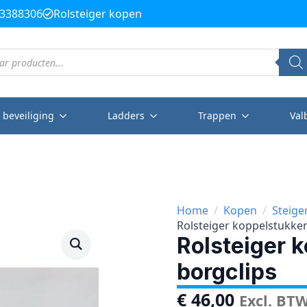
3388306
Rolsteiger kopen
 beveiliging
Ladders
Trappen
Val
Home
Kopen
Steige
Rolsteiger koppelstukken
Rolsteiger 
borgclips
€
46,00
Excl. BT