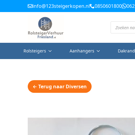
info@123steigerkopen.nl
0850601800
062
Producten
zoeken
Rolsteigers
Aanhangers
Dakrand
← Terug naar Diversen