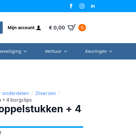
0
Mijn account
€
0,00
beveiliging
Verhuur
Keuringen
r onderdelen
Diversen
 + 4 borgclips
koppelstukken + 4
W