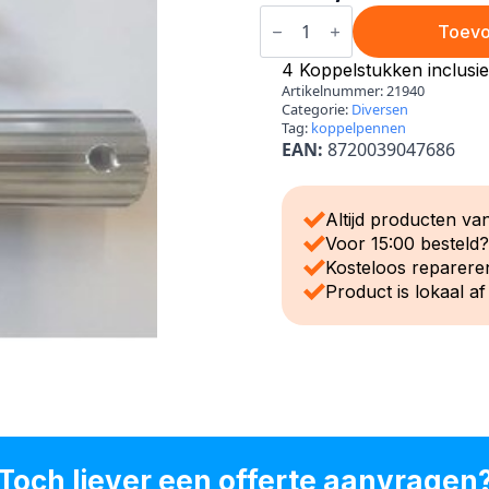
Rolsteiger
koppelstukken
Toevo
+
4
4 Koppelstukken inclusi
borgclips
Artikelnummer:
21940
aantal
Categorie:
Diversen
Tag:
koppelpennen
EAN:
8720039047686
Altijd producten van
Voor 15:00 besteld
Kosteloos reparere
Product is lokaal af
Toch liever een offerte aanvragen