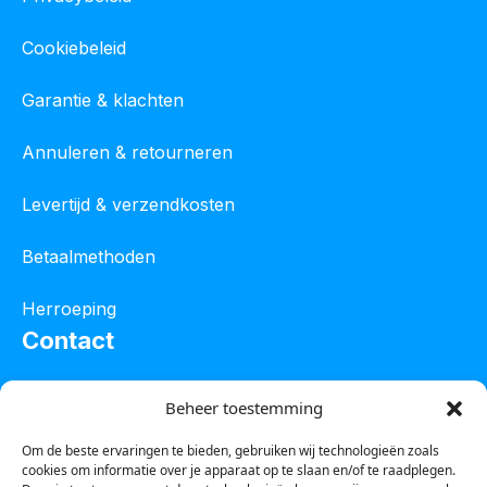
Cookiebeleid
Garantie & klachten
Annuleren & retourneren
Levertijd & verzendkosten
Betaalmethoden
Herroeping
Contact
Oostelijke industrieweg 4C
Beheer toestemming
8801 JW Franeker
Om de beste ervaringen te bieden, gebruiken wij technologieën zoals
cookies om informatie over je apparaat op te slaan en/of te raadplegen.
Tel :
0850601800