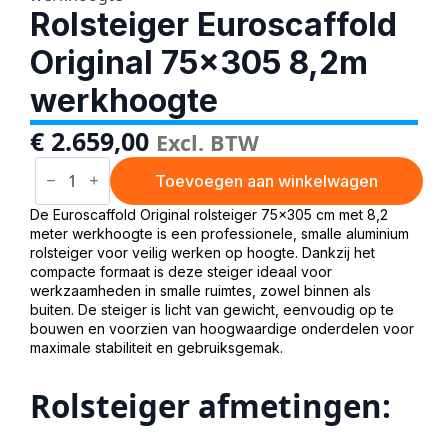
Rolsteiger Euroscaffold
Original 75×305 8,2m
werkhoogte
€
2.659,00
Excl. BTW
Rolsteiger
Euroscaffold
Toevoegen aan winkelwagen
Original
75x305
De Euroscaffold Original rolsteiger 75×305 cm met 8,2
8,2m
meter werkhoogte is een professionele, smalle aluminium
werkhoogte
rolsteiger voor veilig werken op hoogte. Dankzij het
aantal
compacte formaat is deze steiger ideaal voor
werkzaamheden in smalle ruimtes, zowel binnen als
buiten. De steiger is licht van gewicht, eenvoudig op te
bouwen en voorzien van hoogwaardige onderdelen voor
maximale stabiliteit en gebruiksgemak.
Rolsteiger afmetingen: