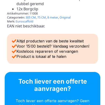
dubbel geremd
12x Borgclip
Artikelnummer:
11008
Categorieën:
305 CM
,
75 CM
,
8 meter
,
Original
Merk:
Euroscaffold
EAN niet beschikbaar.
Altijd producten van de beste kwaliteit
Voor 15:00 besteld? Vandaag verzonden!
Kosteloos repareren of vervangen
Product is lokaal af te halen
Toch liever een offerte
aanvragen?
Toch liever een offerte aanvragen? Geen