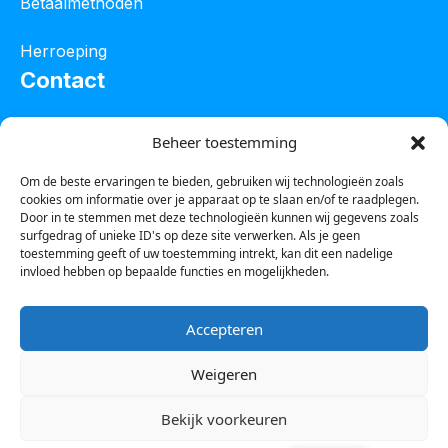
Betaalmethoden
Herroeping
Contact
Oostelijke industrieweg 4C
Beheer toestemming
8801 JW Franeker
Om de beste ervaringen te bieden, gebruiken wij technologieën zoals
cookies om informatie over je apparaat op te slaan en/of te raadplegen.
Tel :
0850601800
Door in te stemmen met deze technologieën kunnen wij gegevens zoals
surfgedrag of unieke ID's op deze site verwerken. Als je geen
Whatsapp : 0623388306
toestemming geeft of uw toestemming intrekt, kan dit een nadelige
invloed hebben op bepaalde functies en mogelijkheden.
Email:
info@123steigerkopen.nl
Accepteren
KvK leeuwarden : 61835943
Weigeren
BTW nr : NL001450418B86
Bekijk voorkeuren