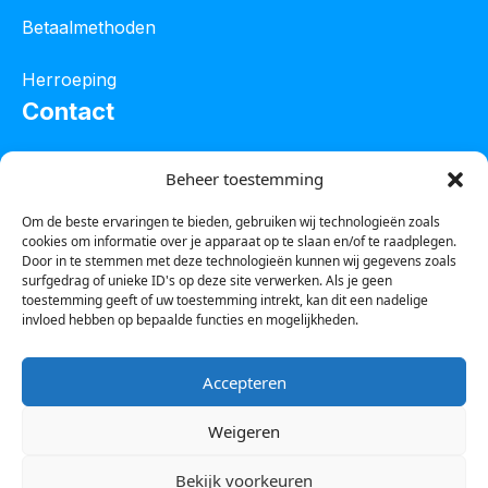
Betaalmethoden
Herroeping
Contact
Oostelijke industrieweg 4C
Beheer toestemming
8801 JW Franeker
Om de beste ervaringen te bieden, gebruiken wij technologieën zoals
cookies om informatie over je apparaat op te slaan en/of te raadplegen.
Tel :
0850601800
Door in te stemmen met deze technologieën kunnen wij gegevens zoals
surfgedrag of unieke ID's op deze site verwerken. Als je geen
Whatsapp : 0623388306
toestemming geeft of uw toestemming intrekt, kan dit een nadelige
invloed hebben op bepaalde functies en mogelijkheden.
Email:
info@123steigerkopen.nl
Accepteren
KvK leeuwarden : 61835943
Weigeren
BTW nr : NL001450418B86
Bekijk voorkeuren