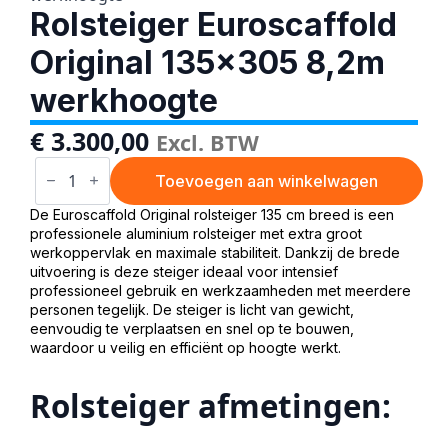
Rolsteiger Euroscaffold
Original 135×305 8,2m
werkhoogte
€
3.300,00
Excl. BTW
Rolsteiger
Euroscaffold
Toevoegen aan winkelwagen
Original
135x305
De Euroscaffold Original rolsteiger 135 cm breed is een
8,2m
professionele aluminium rolsteiger met extra groot
werkhoogte
werkoppervlak en maximale stabiliteit. Dankzij de brede
aantal
uitvoering is deze steiger ideaal voor intensief
professioneel gebruik en werkzaamheden met meerdere
personen tegelijk. De steiger is licht van gewicht,
eenvoudig te verplaatsen en snel op te bouwen,
waardoor u veilig en efficiënt op hoogte werkt.
Rolsteiger afmetingen: