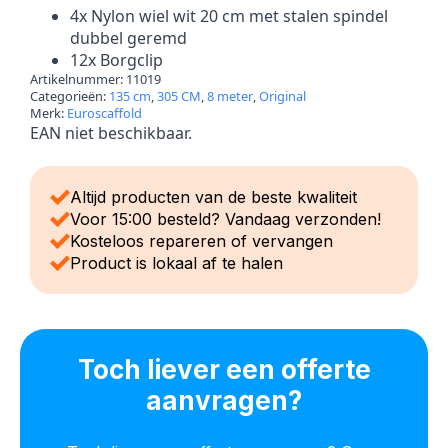
4x Nylon wiel wit 20 cm met stalen spindel
dubbel geremd
12x Borgclip
Artikelnummer:
11019
Categorieën:
135 cm
,
305 CM
,
8 meter
,
Original
Merk:
Euroscaffold
EAN niet beschikbaar.
Altijd producten van de beste kwaliteit
Voor 15:00 besteld? Vandaag verzonden!
Kosteloos repareren of vervangen
Product is lokaal af te halen
Toch liever een offerte
aanvragen?