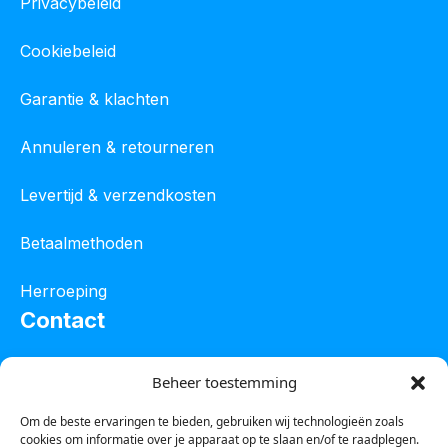
Privacybeleid
Cookiebeleid
Garantie & klachten
Annuleren & retourneren
Levertijd & verzendkosten
Betaalmethoden
Herroeping
Contact
Oostelijke industrieweg 4C
Beheer toestemming
8801 JW Franeker
Om de beste ervaringen te bieden, gebruiken wij technologieën zoals
cookies om informatie over je apparaat op te slaan en/of te raadplegen.