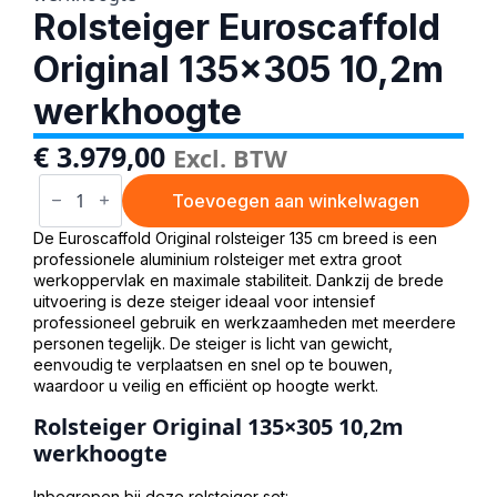
Rolsteiger Euroscaffold
Original 135×305 10,2m
werkhoogte
€
3.979,00
Excl. BTW
Rolsteiger
Euroscaffold
Toevoegen aan winkelwagen
Original
135x305
De Euroscaffold Original rolsteiger 135 cm breed is een
10,2m
professionele aluminium rolsteiger met extra groot
werkhoogte
werkoppervlak en maximale stabiliteit. Dankzij de brede
aantal
uitvoering is deze steiger ideaal voor intensief
professioneel gebruik en werkzaamheden met meerdere
personen tegelijk. De steiger is licht van gewicht,
eenvoudig te verplaatsen en snel op te bouwen,
waardoor u veilig en efficiënt op hoogte werkt.
Rolsteiger Original 135×305 10,2m
werkhoogte
Inbegrepen bij deze rolsteiger set: