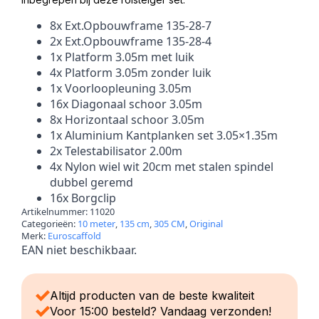
8x Ext.Opbouwframe 135-28-7
2x Ext.Opbouwframe 135-28-4
1x Platform 3.05m met luik
4x Platform 3.05m zonder luik
1x Voorloopleuning 3.05m
16x Diagonaal schoor 3.05m
8x Horizontaal schoor 3.05m
1x Aluminium Kantplanken set 3.05×1.35m
2x Telestabilisator 2.00m
4x Nylon wiel wit 20cm met stalen spindel
dubbel geremd
16x Borgclip
Artikelnummer:
11020
Categorieën:
10 meter
,
135 cm
,
305 CM
,
Original
Merk:
Euroscaffold
EAN niet beschikbaar.
Altijd producten van de beste kwaliteit
Voor 15:00 besteld? Vandaag verzonden!