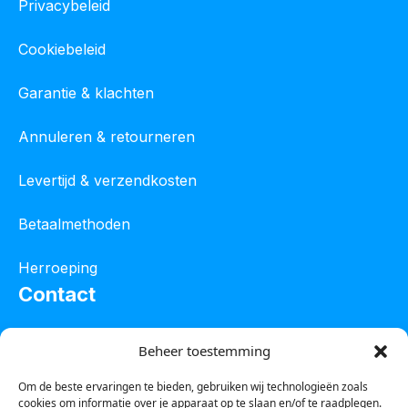
Privacybeleid
Cookiebeleid
Garantie & klachten
Annuleren & retourneren
Levertijd & verzendkosten
Betaalmethoden
Herroeping
Contact
Oostelijke industrieweg 4C
Beheer toestemming
8801 JW Franeker
Om de beste ervaringen te bieden, gebruiken wij technologieën zoals
cookies om informatie over je apparaat op te slaan en/of te raadplegen.