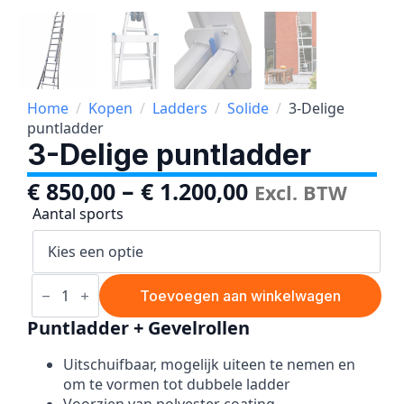
Home
Kopen
Ladders
Solide
3-Delige
puntladder
3-Delige puntladder
–
€
850,00
€
1.200,00
Excl. BTW
Aantal sports
3-
Delige
Toevoegen aan winkelwagen
puntladder
aantal
Puntladder + Gevelrollen
Uitschuifbaar, mogelijk uiteen te nemen en
om te vormen tot dubbele ladder
Voorzien van polyester coating