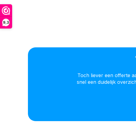
9,3
Toch liever een offerte 
snel een duidelijk overzi