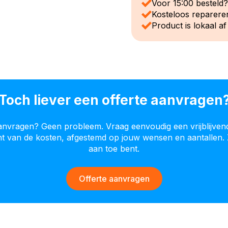
Voor 15:00 besteld
Kosteloos reparere
Product is lokaal af
Toch liever een offerte aanvragen
aanvragen? Geen probleem. Vraag eenvoudig een vrijblijven
cht van de kosten, afgestemd op jouw wensen en aantallen. 
aan toe bent.
Offerte aanvragen