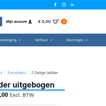
0
Mijn account
€
0,00
beveiliging
Verhuur
Keuringen
rs
Eurostairs
2 Delige ladder
dder uitgebogen
,00
Excl. BTW