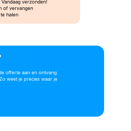
? Vandaag verzonden!
n of vervangen
 te halen
?
de offerte aan en ontvang
Zo weet je precies waar je