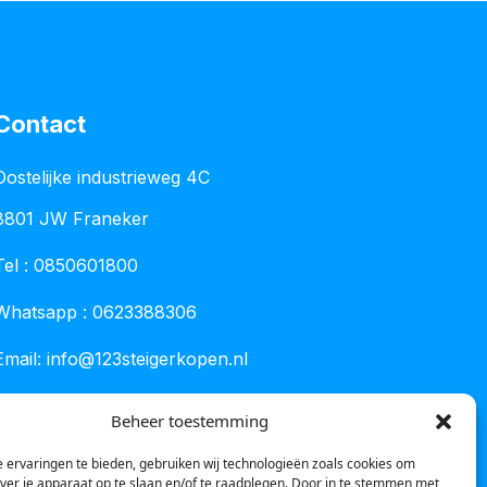
Contact
Oostelijke industrieweg 4C
8801 JW Franeker
Tel :
0850601800
Whatsapp : 0623388306
Email:
info@123steigerkopen.nl
KvK leeuwarden : 61835943
Beheer toestemming
BTW nr : NL001450418B86
 ervaringen te bieden, gebruiken wij technologieën zoals cookies om
over je apparaat op te slaan en/of te raadplegen. Door in te stemmen met