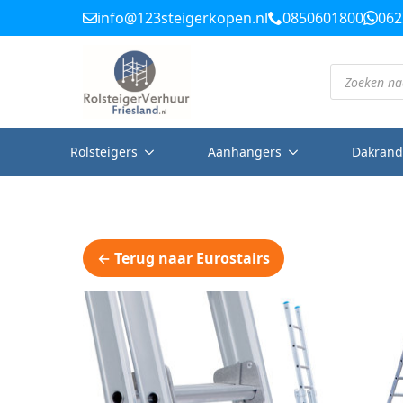
info@123steigerkopen.nl
0850601800
062
Producten
zoeken
Rolsteigers
Aanhangers
Dakrand
← Terug naar Eurostairs