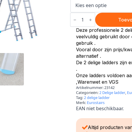
2
Delige
Toevo
ladder
uitgebogen
Deze professionele 2 del
aantal
veelvuldig gebruikt door
gebruik .
Vooral door zijn prijs/kw
alternatief .
De 2 delige ladders zijn e
.
Onze ladders voldoen aan
,Warenwet en VGS
Artikelnummer:
23142
Categorieën:
2 Delige ladder
,
Eu
Tag:
2 delige ladder
Merk:
Eurostairs
EAN niet beschikbaar.
Altijd producten van