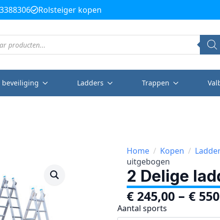
3388306
Rolsteiger kopen
 beveiliging
Ladders
Trappen
Val
Home
Kopen
Ladde
uitgebogen
2 Delige la
–
€
245,00
€
550
Aantal sports