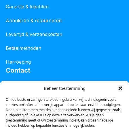
Garantie & klachten
Annuleren & retourneren
Levertijd & verzendkosten
Betaalmethoden
Herroeping
Contact
Oostelijke industrieweg 4C
Beheer toestemming
8801 JW Franeker
Om de beste ervaringen te bieden, gebruiken wij technologieën zoals
cookies om informatie over je apparaat op te slaan en/of te raadplegen.
Tel :
0850601800
Door in te stemmen met deze technologieën kunnen wij gegevens zoals
surfgedrag of unieke ID's op deze site verwerken. Als je geen
Whatsapp : 0623388306
toestemming geeft of uw toestemming intrekt, kan dit een nadelige
invloed hebben op bepaalde functies en mogelijkheden.