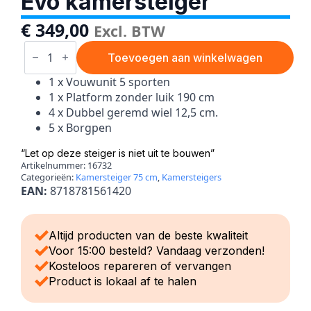
Evo kamersteiger
€
349,00
Excl. BTW
Evo
kamersteiger
Toevoegen aan winkelwagen
aantal
1 x Vouwunit 5 sporten
1 x Platform zonder luik 190 cm
4 x Dubbel geremd wiel 12,5 cm.
5 x Borgpen
“Let op deze steiger is niet uit te bouwen”
Artikelnummer:
16732
Categorieën:
Kamersteiger 75 cm
,
Kamersteigers
EAN:
8718781561420
Altijd producten van de beste kwaliteit
Voor 15:00 besteld? Vandaag verzonden!
Kosteloos repareren of vervangen
Product is lokaal af te halen