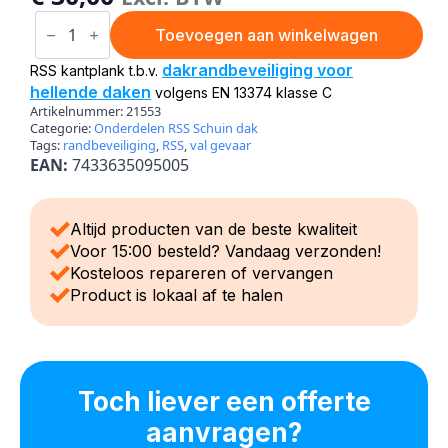
Hellend
dak
Toevoegen aan winkelwagen
hekwerk
kantplank
dakrandbeveiliging voor
RSS kantplank t.b.v.
aantal
hellende daken
volgens EN 13374 klasse C
Artikelnummer:
21553
Categorie:
Onderdelen RSS Schuin dak
Tags:
randbeveiliging
,
RSS
,
val gevaar
EAN:
7433635095005
Altijd producten van de beste kwaliteit
Voor 15:00 besteld? Vandaag verzonden!
Kosteloos repareren of vervangen
Product is lokaal af te halen
Toch liever een offerte
aanvragen?