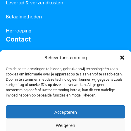
Levertijd & verzendkosten
Betaalmethoden
Herroeping
Contact
Oostelijke industrieweg 4C
Beheer toestemming
8801 JW Franeker
Om de beste ervaringen te bieden, gebruiken wij technologieën zoals
cookies om informatie over je apparaat op te slaan en/of te raadplegen.
Tel :
0850601800
Door in te stemmen met deze technologieën kunnen wij gegevens zoals
surfgedrag of unieke ID's op deze site verwerken. Als je geen
Whatsapp : 0623388306
toestemming geeft of uw toestemming intrekt, kan dit een nadelige
invloed hebben op bepaalde functies en mogelijkheden.
Email:
info@123steigerkopen.nl
Accepteren
KvK leeuwarden : 61835943
Weigeren
BTW nr : NL001450418B86