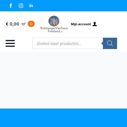
0
€
0,00
Mijn account
Producten
zoeken