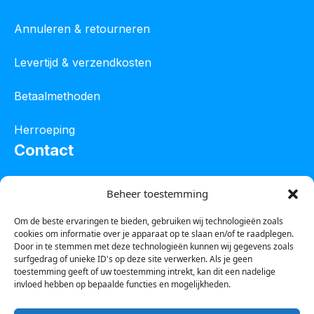
Annuleren & retourneren
Levertijd & verzendkosten
Betaalmethoden
Herroeping
Contact
Oostelijke industrieweg 4C
Beheer toestemming
8801 JW Franeker
Om de beste ervaringen te bieden, gebruiken wij technologieën zoals
cookies om informatie over je apparaat op te slaan en/of te raadplegen.
Tel :
0850601800
Door in te stemmen met deze technologieën kunnen wij gegevens zoals
surfgedrag of unieke ID's op deze site verwerken. Als je geen
Whatsapp : 0623388306
toestemming geeft of uw toestemming intrekt, kan dit een nadelige
invloed hebben op bepaalde functies en mogelijkheden.
Email:
info@123steigerkopen.nl